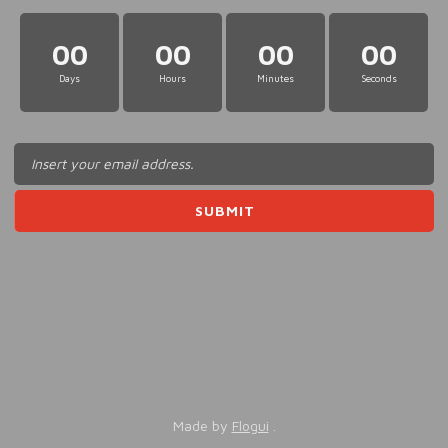
00
00
00
00
Days
Hours
Minutes
Seconds
Made by
Flogui
.