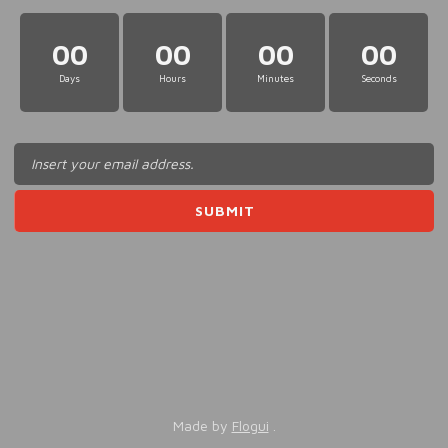
00
00
00
00
Days
Hours
Minutes
Seconds
Made by
Flogui
.