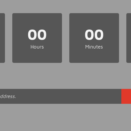
00
00
Hours
Minutes