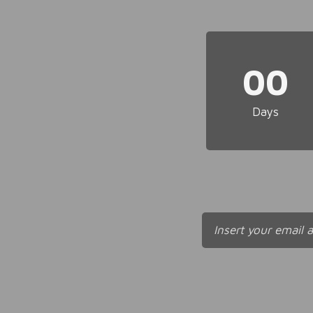
00
Days