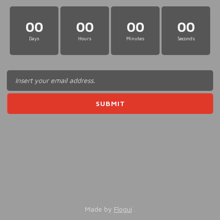
00
00
00
00
Days
Hours
Minutes
Seconds
Made by
Flogui
.