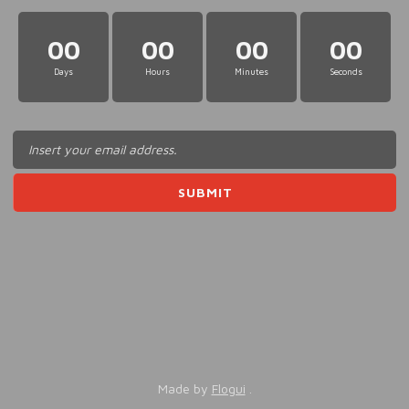
00
00
00
00
Days
Hours
Minutes
Seconds
Made by
Flogui
.