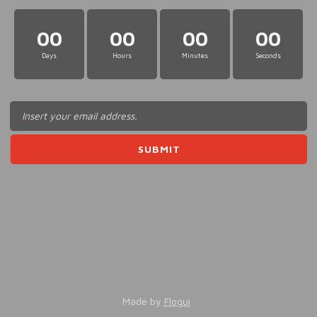
00
00
00
00
Days
Hours
Minutes
Seconds
Made by
Flogui
.