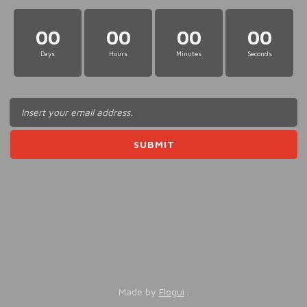
00
00
00
00
Days
Hours
Minutes
Seconds
Made by
Flogui
.