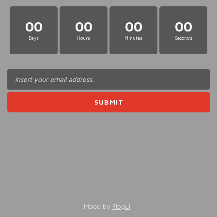
00
00
00
00
Days
Hours
Minutes
Seconds
Made by
Flogui
.