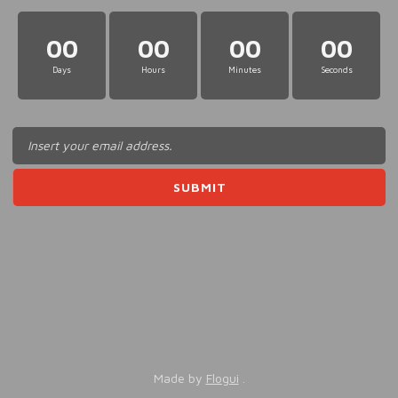
00
00
00
00
Days
Hours
Minutes
Seconds
Made by
Flogui
.