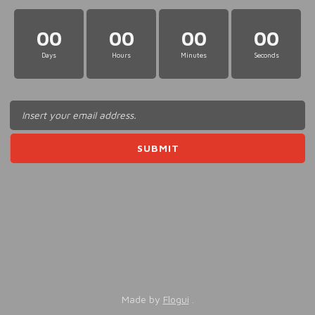
00
00
00
00
Days
Hours
Minutes
Seconds
Made by
Flogui
.