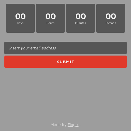
00
00
00
00
Days
Hours
Minutes
Seconds
Made by
Flogui
.