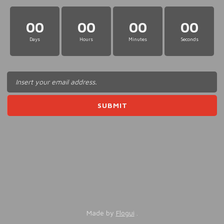
00
00
00
00
Days
Hours
Minutes
Seconds
Made by
Flogui
.