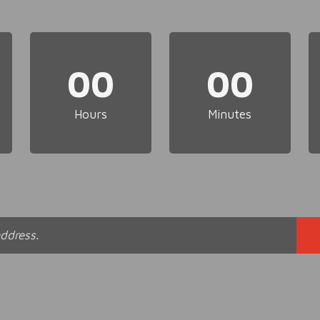
00
00
Hours
Minutes