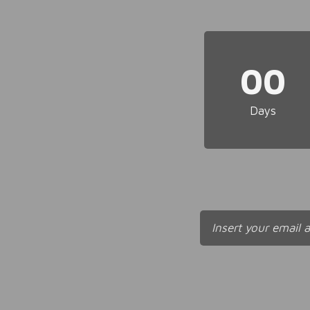
00
Days