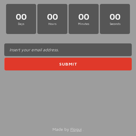
00
00
00
00
Days
Hours
Minutes
Seconds
Made by
Flogui
.